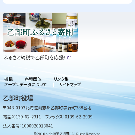
ピ
ッ
ク
ア
ッ
（
ふるさと納税で乙部町を応援！
プ
新
(
規
外
部
ウ
サ
ィ
機構
各種団体
リンク集
イ
ン
オープンデータについて
サイトマップ
ト
ド
)
ウ
乙部町役場
で
開
〒043-0103
北海道爾志郡乙部町字緑町388番地
き
ま
電話：
0139-62-2311
ファックス：0139-62-2939
す
）
法人番号：1000020013641
©2010〜北海道乙部町 All Right Reserved.