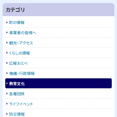
サ
プ
カテゴリ
に
イ
戻
町の情報
ド
る
事業者の皆様へ
・
観光・アクセス
メ
くらしの情報
ニ
広報おとべ
ュ
機構・行政情報
ー
教育文化
各種団体
ライフイベント
防災情報