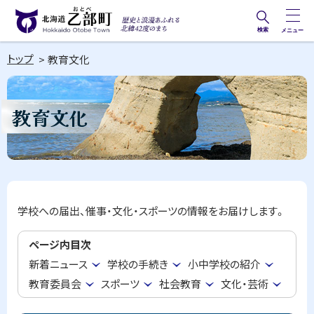
本
文
検索
メニュー
歴史と
北海道乙部町
へ
浪漫あ
トップ
教育文化
メ
Hokkaido Otobe Town
ふれる
ニ
北緯42
ュ
教育文化
度のま
ー
ち
へ
学校への届出、催事・文化・スポーツの情報をお届けします。
ページ内目次
新着ニュース
学校の手続き
小中学校の紹介
教育委員会
スポーツ
社会教育
文化・芸術