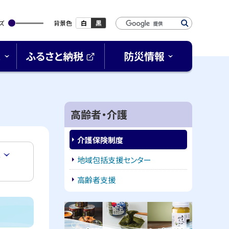
検
ズ
背景色
白
黒
索
キ
ス
ふるさと納税
防災情報
ー
(
ワ
外
ー
部
サ
ド
イ
高齢者・介護
ト
)
介護保険制度
ス
地域包括支援センター
高齢者支援
ピ
サ
ッ