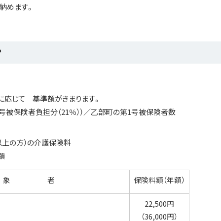
納めます。
？
応じて 基準額がきまります。
被保険者負担分（21％））／乙部町の第1号被保険者数
以上の方）の介護保険料
額
象 者
保険料額（年額）
22,500円
（36,000円）