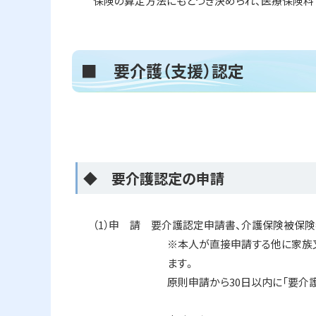
保険の算定方法にもとづき決められ、医療保険料
ト
■ 要介護（支援）認定
ッ
プ
に
戻
る
ト
◆ 要介護認定の申請
ッ
プ
（1）申 請 要介護認定申請書、介護保険被保
に
※本人が直接申請する他に家族又は介護支
戻
ます。
る
原則申請から30日以内に「要介護認定