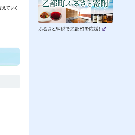
イ
ク
支えていく
ド
ア
・
ッ
（
ふるさと納税で乙部町を応援！
新
(
メ
プ
規
外
部
ウ
ニ
サ
ィ
イ
ン
ト
ュ
ド
)
ウ
で
ー
開
き
ま
す
）