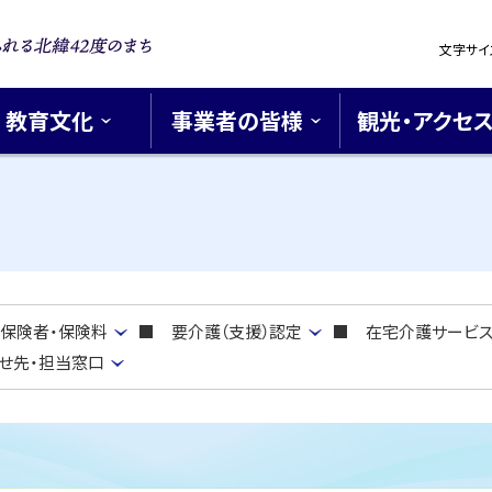
設
文字サイ
定
浪漫あふれ
42度のま
教育文化
事業者の皆様
観光・アクセ
保険者・保険料
■ 要介護（支援）認定
■ 在宅介護サービ
せ先・担当窓口