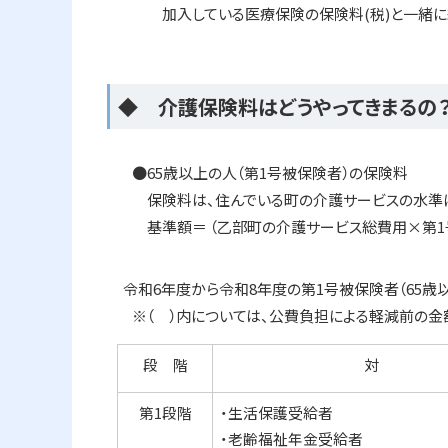
加入している医療保険の保険料(税)と一緒に
ト
◆ 介護保険料はどうやってきまるの
ッ
プ
●65歳以上の人（第1号被保険者）の保険料
に
保険料は、住んでいる町の介護サービスの水準に
戻
基準額＝ （乙部町の介護サービス総費用×第1号
る
令和6年度から令和8年度の第1号被保険者（65歳
※（ ）内については、公費負担による軽減前の金
段 階
対 
第1段階
・生活保護受給者
・老齢福祉年金受給者