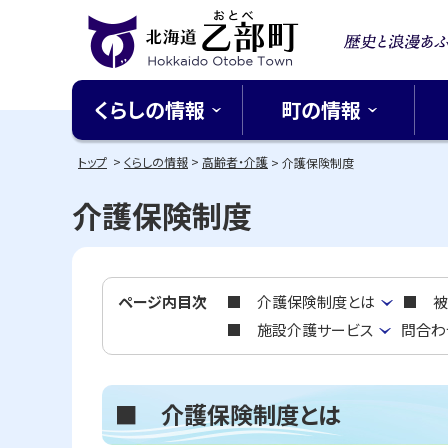
本
本
文
文
歴史と
へ
へ
北海道乙部町
メ
戻
る北緯
くらしの情報
町の情報
ニ
る
Hokkaido Otobe Town
ち
ュ
メ
トップ
くらしの情報
高齢者・介護
介護保険制度
ー
ニ
介護保険制度
へ
ュ
ー
へ
戻
ページ内目次
■ 介護保険制度とは
■ 被
る
■ 施設介護サービス
問合わ
ペ
ー
ジ
■ 介護保険制度とは
の