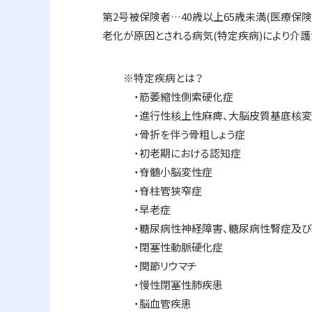
第2号被保険者…40歳以上65歳未満(医療保険
老化が原因とされる病気(特定疾病)により介護
※特定疾病とは？
・筋萎縮性側索硬化症
・進行性核上性麻痺、大脳皮質基底核変性
・骨折を伴う骨粗しょう症
・初老期における認知症
・脊髄小脳変性症
・脊柱管狭窄症
・早老症
・糖尿病性神経障害、糖尿病性腎症及び糖
・閉塞性動脈硬化症
・関節リウマチ
・慢性閉塞性肺疾患
・脳血管疾患