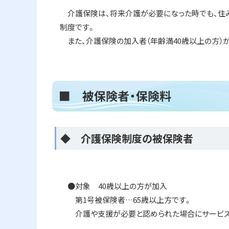
ト
介護保険は、将来介護が必要になった時でも、住み
ッ
制度です。
プ
また、介護保険の加入者（年齢満
40
歳以上の方）
へ
戻
る
ト
■ 被保険者・保険料
ッ
プ
に
ト
◆ 介護保険制度の被保険者
戻
ッ
る
プ
に
●対象 40歳以上の方が加入
戻
第1号被保険者…65歳以上方です。
る
介護や支援が必要と認められた場合にサービス