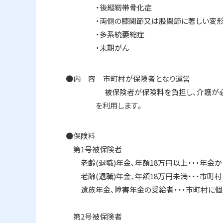
・後縦靭帯骨化症
・両側の膝関節又は股関節に著しい変形を
・多系統萎縮症
・末期がん
●内 容 市町村が保険者となり運営
被保険者が保険料を負担し、介護が必要と認定
を利用します。
●保険料
第1号被保険者
老齢(退職)年金、年額18万円以上・・・年金か
老齢(退職)年金、年額18万円未満・・・市町村
遺族年金、障害年金の受給者・・・市町村に個
第2号被保険者