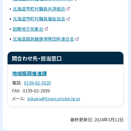
イ
部
(
ト
サ
外
北海道市町村職員共済組合
)
イ
部
(
ト
サ
外
北海道市町村職員福祉協会
)
イ
部
(
ト
サ
外
函館地方気象台
)
イ
部
(
ト
サ
外
北海道国民健康保険団体連合会
)
イ
部
(
ト
サ
外
)
イ
部
ト
ト
サ
問合わせ先・担当窓口
)
イ
ッ
ト
)
プ
地域振興推進課
に
電話
0139-62-5020
戻
FAX
0139-62-2939
る
メール
kikaku@town.otobe.lg.jp
最終更新日：
2024年3月12日
ト
ッ