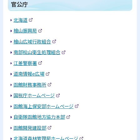
ト
ト
窓
サ
官公庁
)
イ
口
ッ
ト
)
プ
北海道
(
に
外
檜山振興局
部
戻
(
サ
外
檜山広域行政組合
イ
る
部
(
ト
サ
外
南部桧山衛生処理組合
)
イ
部
(
ト
サ
外
江差警察署
)
イ
部
(
ト
サ
外
道南情報e広場
)
イ
部
(
ト
サ
外
函館財務事務所
)
イ
部
(
ト
サ
外
国税庁ホームページ
)
イ
部
(
ト
サ
外
函館海上保安部ホームページ
)
イ
部
(
ト
サ
外
自衛隊函館地方協力本部
)
イ
部
(
ト
サ
外
函館開発建設部
)
イ
部
(
ト
サ
外
北海道森林管理局ホームページ
)