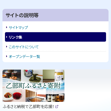
プ
に
サ
サイトの説明等
戻
イ
る
サイトマップ
ド
リンク集
・
このサイトについて
メ
オープンデータ一覧
ニ
ピ
ュ
ッ
ー
ク
ア
ッ
（
ふるさと納税で乙部町を応援！
プ
新
(