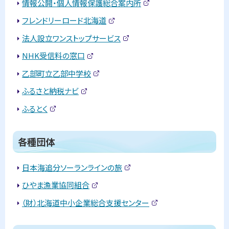
外
情報公開・個人情報保護総合案内所
部
戻
(
生
サ
外
フレンドリーロード北海道
イ
活
る
部
(
ト
情
サ
外
法人設立ワンストップサービス
)
イ
報
部
(
ト
サ
外
NHK受信料の窓口
)
イ
部
(
各
ト
サ
外
乙部町立乙部中学校
)
種
イ
部
(
ト
団
サ
外
ふるさと納税ナビ
)
体
イ
部
(
ト
サ
外
ふるとく
)
イ
部
(
官
ト
サ
外
公
)
イ
部
庁
ト
ト
サ
各種団体
)
イ
ッ
ト
問
)
プ
日本海追分ソーランラインの旅
合
(
わ
に
外
ひやま漁業協同組合
せ
部
戻
(
先
サ
外
（財）北海道中小企業総合支援センター
・
イ
る
部
(
ト
担
サ
外
)
当
イ
部