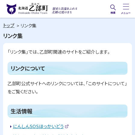
本
文
検索
メニュー
歴史と
北海道乙部町
へ
浪漫あ
トップ
リンク集
メ
Hokkaido Otobe Town
ふれる
リンク集
ニ
北緯42
ュ
度のま
「リンク集」では、乙部町関連のサイトをご紹介します。
ー
ち
ペ
へ
ー
リンクについて
ジ
内
乙部町公式サイトへのリンクについては、「このサイトについて」
目
次
をご覧ください。
リ
ン
ク
ト
生活情報
に
ッ
つ
い
プ
にんしんSOSほっかいどう
て
(
に