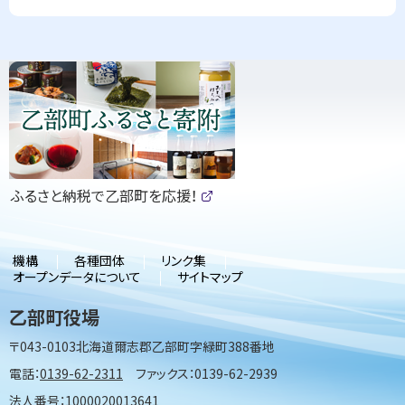
ト
ッ
ピ
サ
プ
に
ッ
イ
戻
ク
ド
る
ア
・
ッ
（
ふるさと納税で乙部町を応援！
メ
プ
新
(
規
外
部
ウ
ニ
サ
ィ
機構
各種団体
リンク集
イ
ン
ュ
オープンデータについて
サイトマップ
ト
ド
)
ウ
ー
乙部町役場
で
開
〒043-0103
北海道爾志郡乙部町字緑町388番地
き
ま
電話：
0139-62-2311
ファックス：0139-62-2939
す
）
法人番号：1000020013641