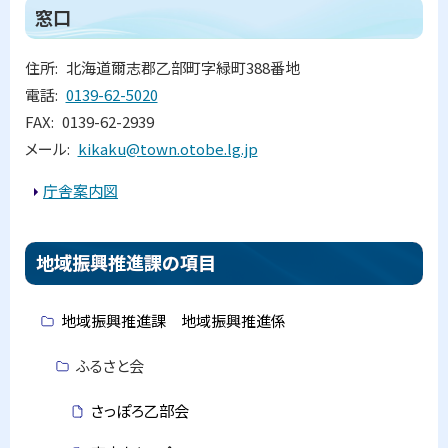
ト
窓口
ッ
プ
住所
北海道爾志郡乙部町字緑町388番地
に
電話
0139-62-5020
戻
FAX
0139-62-2939
る
メール
kikaku@town.otobe.lg.jp
庁舎案内図
ト
地域振興推進課の項目
ッ
プ
地域振興推進課 地域振興推進係
に
戻
ふるさと会
る
さっぽろ乙部会