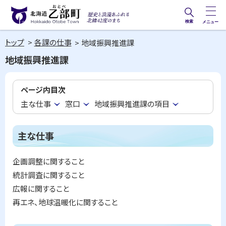
本
文
検索
メニュー
歴史と
北海道乙部町
へ
浪漫あ
トップ
各課の仕事
地域振興推進課
メ
Hokkaido Otobe Town
ふれる
地域振興推進課
ニ
北緯42
ュ
度のま
ページ内目次
ー
ち
主な仕事
窓口
地域振興推進課の項目
へ
主な仕事
企画調整に関すること
統計調査に関すること
広報に関すること
再エネ、地球温暖化に関すること