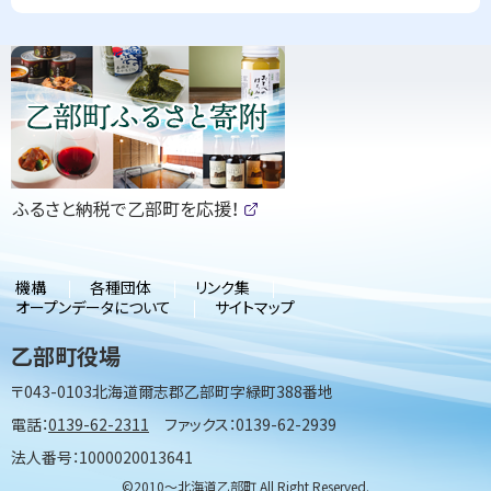
ピ
ッ
ク
ア
ッ
（
ふるさと納税で乙部町を応援！
プ
新
(
規
外
部
ウ
サ
ィ
機構
各種団体
リンク集
イ
ン
オープンデータについて
サイトマップ
ト
ド
)
ウ
乙部町役場
で
開
〒043-0103
北海道爾志郡乙部町字緑町388番地
き
ま
電話：
0139-62-2311
ファックス：0139-62-2939
す
）
法人番号：1000020013641
©2010〜北海道乙部町 All Right Reserved.