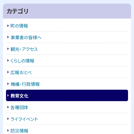
サ
プ
カテゴリ
に
イ
戻
町の情報
ド
る
事業者の皆様へ
・
観光・アクセス
メ
くらしの情報
ニ
広報おとべ
ュ
機構・行政情報
ー
教育文化
各種団体
ライフイベント
防災情報