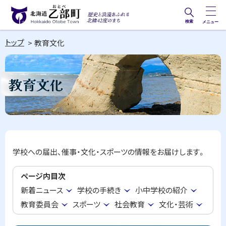
本
文
検索
メニュー
歴史と
北海道乙部町
へ
浪漫あ
トップ
教育文化
メ
Hokkaido Otobe Town
ふれる
ニ
北緯42
ュ
教育文化
度のま
ー
ち
へ
学校への届出、催事・文化・スポーツの情報をお届けします。
ページ内目次
新着ニュース
学校の手続き
小中学校の紹介
教育委員会
スポーツ
社会教育
文化・芸術