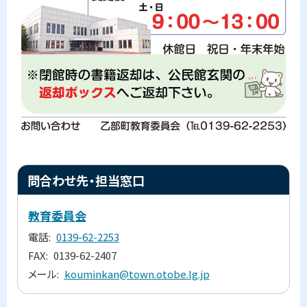
ト
問合わせ先・担当窓口
ッ
プ
教育委員会
に
電話
0139-62-2253
戻
FAX
0139-62-2407
る
メール
kouminkan@town.otobe.lg.jp