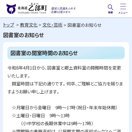
本
文
検索
メニュー
歴史と
北海道乙部町
へ
浪漫あ
トップ
教育文化
文化・芸術
図書室のお知らせ
メ
Hokkaido Otobe Town
ふれる
図書室のお知らせ
ニ
北緯42
ュ
度のま
ペ
図書室の開室時間のお知らせ
ー
ー
ち
ジ
へ
内
令和8年4月1日から、図書室と郷土資料室の開館時間を変更
目
いたします。
次
開室時間は下記の通りです。何卒、ご理解とご協力を賜りま
図
書
すようお願い申し上げます。
室
の
開
☆月曜日から金曜日 9時～17時（祝日・年末年始休館）
室
☆土曜日・日曜日 9時～13時
時
間
（小中学校の長期休業中は9時～17時）
の
※閉館時の書籍返却は、公民館玄関の返却ボックスへご返