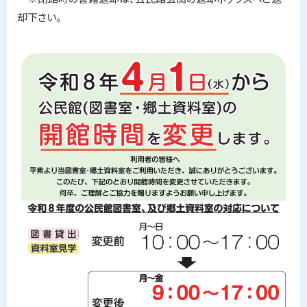
お
知
却下さい。
ら
せ
問
合
わ
せ
先
・
担
当
窓
口