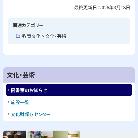
最終更新日：
2026年3月18日
ト
ッ
プ
関連カテゴリー
に
教育文化 > 文化・芸術
戻
る
文化・芸術
図書室のお知らせ
施設一覧
文化財保存センター
ピ
サ