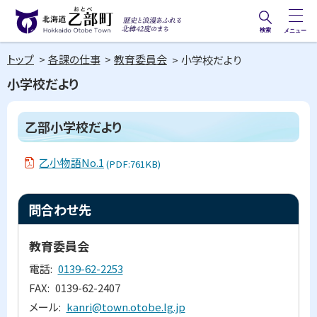
本
文
検索
メニュー
歴史と
北海道乙部町
へ
浪漫あ
トップ
各課の仕事
教育委員会
小学校だより
メ
Hokkaido Otobe Town
ふれる
小学校だより
ニ
北緯42
ュ
度のま
ペ
乙部小学校だより
ー
ー
ち
ジ
へ
内
乙小物語No.1
(PDF:761KB)
目
次
ト
乙
問合わせ先
部
ッ
小
プ
学
教育委員会
校
に
だ
電話
0139-62-2253
戻
よ
FAX
0139-62-2407
り
る
メール
kanri@town.otobe.lg.jp