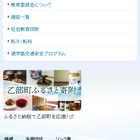
教育委員会について
施設一覧
社会教育団体
転入・転校
通学路交通安全プログラム
ピ
ッ
ク
ア
ッ
（
ふるさと納税で乙部町を応援！
プ
新
(
規
外
部
ウ
サ
ィ
機構
各種団体
リンク集