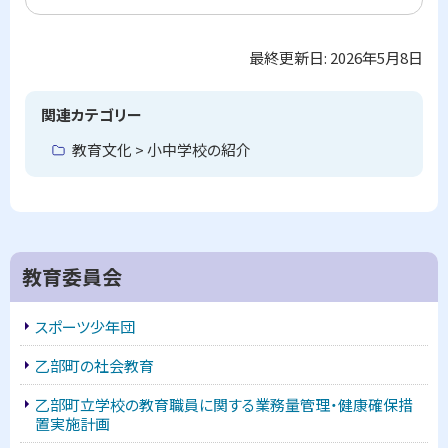
問
合
わ
最終更新日:
2026年5月8日
ト
せ
先
ッ
プ
関連カテゴリー
に
教育文化 > 小中学校の紹介
戻
る
サ
教育委員会
イ
スポーツ少年団
ド
乙部町の社会教育
・
乙部町立学校の教育職員に関する業務量管理・健康確保措
メ
置実施計画