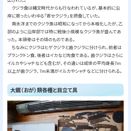
クジラ食は縄文時代からも行なわれているが、基本的に沿
岸に寄ったいわゆる「寄せクジラ」を摂食していた。
南氷洋までのクジラ漁は昭和になってから本格化したが、乙
部のように沿岸部では特に戦後小規模なクジラ漁が盛んであ
った。本頭骨はその頃のものである。
ちなみにクジラはヒゲクジラと歯クジラに分けられ、前者は
プランクトン食、後者はイカなど肉食である。歯クジラはさらに
イルカやシャチなども含むが、その違いは成体の平均身長7m
以上が歯クジラ、7m未満がイルカやシャチなどに分けられる。
ト
大鋸（おが）類各種と目立て具
ッ
プ
に
戻
る