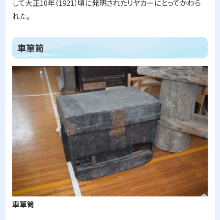
して大正
10
年（
1921
）頃に発明されたリヤカーにとってかわら
れた。
ト
車箪笥
ッ
プ
に
戻
る
車箪笥