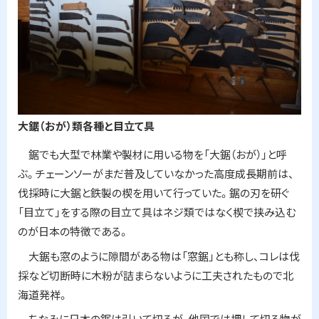
大鋸（おが）類各種と目立て具
鋸でも大型で林業や製材に用いる物を「大鋸（おが）」と呼
ぶ。チェーンソーがまだ普及していなかった高度成長期前は、
伐採時に大鋸と鉄製の楔を用いて行っていた。鋸の刃を研ぐ
「目立て」をする際の目立て具はネジ類ではなく楔で挟み込む
のが日本の特徴である。
大鋸も窓のように隙間がある物は「窓鋸」とも称し、コレは伐
採など切断時に木粉が詰まらないように工夫されたもので北
海道発祥。
ちなみに日本の鋸は引いて切るが、他国では押して切る物が