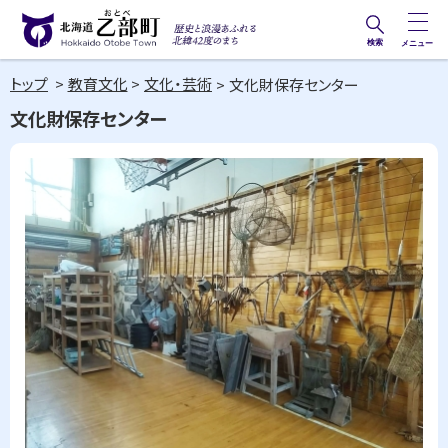
本
文
検索
メニュー
歴史と
北海道乙部町
へ
浪漫あ
トップ
教育文化
文化・芸術
文化財保存センター
メ
Hokkaido Otobe Town
ふれる
文化財保存センター
ニ
北緯42
ュ
度のま
ー
ち
へ