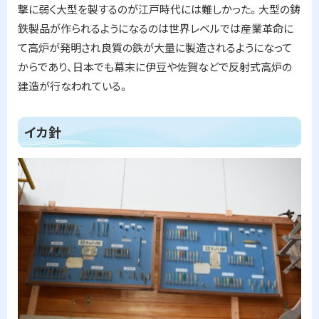
撃に弱く大型を製するのが江戸時代には難しかった。大型の鋳
鉄製品が作られるようになるのは世界レベルでは産業革命に
て高炉が発明され良質の鉄が大量に製造されるようになって
からであり、日本でも幕末に伊豆や佐賀などで反射式高炉の
建造が行なわれている。
ト
イカ針
ッ
プ
に
戻
る