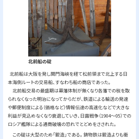
北前船の碇
北前船は大阪を発し関門海峡を経て松前領まで北上する日
本海側ルートの交易船、すなわち船の商店であった。
北前船交易の最盛期は幕藩体制が無くなり各藩での税を取
られなくなった明治になってからだが、鉄道による輸送の発達
や郵便制度による（価格など）情報伝達の高速化などで大きな
利益が見込めなくなり衰退していき、日露戦争（
1904
～
05
）での
ロシア艦隊による通商破壊の恐れでとどめをさされた。
この碇は大型のため「鍛造」である。鋳物鉄は鍛造よりも衝