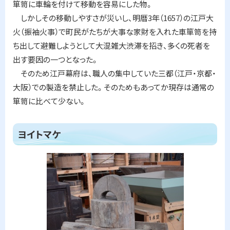
箪笥に車輪を付けて移動を容易にした物。
しかしその移動しやすさが災いし、明暦
3
年（
1657
）の江戸大
火（振袖火事）で町民がたちが大事な家財を入れた車箪笥を持
ち出して避難しようとして大混雑大渋滞を招き、多くの死者を
出す要因の一つとなった。
そのため江戸幕府は、職人の集中していた三都（江戸・京都・
大阪）での製造を禁止した。そのためもあってか現存は通常の
箪笥に比べて少ない。
ト
ヨイトマケ
ッ
プ
に
戻
る