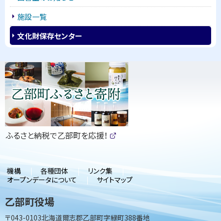
施設一覧
文化財保存センター
ピ
サ
ッ
イ
ク
ド
ア
・
ッ
（
ふるさと納税で乙部町を応援！
メ
プ
新
(
規
外
部
ウ
ニ
サ
ィ
機構
各種団体
リンク集
イ
ン
ュ
オープンデータについて
サイトマップ
ト
ド
)
ウ
ー
乙部町役場
で
開
〒043-0103
北海道爾志郡乙部町字緑町388番地
き