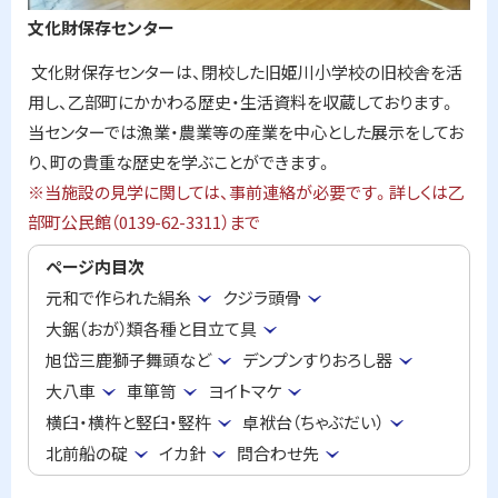
文化財保存センター
文化財保存センターは、閉校した旧姫川小学校の旧校舎を活
用し、乙部町にかかわる歴史・生活資料を収蔵しております。
当センターでは漁業・農業等の産業を中心とした展示をしてお
り、町の貴重な歴史を学ぶことができます。
※当施設の見学に関しては、事前連絡が必要です。詳しくは乙
部町公民館（0139-62-3311）まで
ページ内目次
元和で作られた絹糸
クジラ頭骨
大鋸（おが）類各種と目立て具
旭岱三鹿獅子舞頭など
デンプンすりおろし器
大八車
車箪笥
ヨイトマケ
横臼・横杵と竪臼・竪杵
卓袱台（ちゃぶだい）
北前船の碇
イカ針
問合わせ先