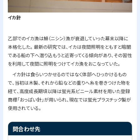
イカ針
乙部でのイカ漁は鯡（ニシン）漁が衰退していった幕末以降に
本格化した。最新の研究では、イカは夜間照明をともすと暗闇
である船の下へ潜り込もうと近寄ってくる傾向があり、その習性
を利用して夜間に照明をつけてイカ漁をおこなっていた。
イカ針は食らいつかせるのではなく体部へひっかけるもの
で、当初は木製、それから鉛などの重りへ糸を巻きつけた物を
経て、高度成長期頃以降は蛍光系ビニール素材を用いた登録
商標「おっぱい針」が用いられ、現在では蛍光プラスチック製が
使用されている。
ト
問合わせ先
ッ