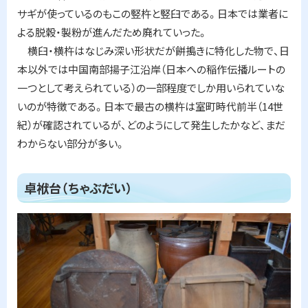
サギが使っているのもこの竪杵と竪臼である。日本では業者に
よる脱穀・製粉が進んだため廃れていった。
横臼・横杵はなじみ深い形状だが餅搗きに特化した物で、日
本以外では中国南部揚子江沿岸（日本への稲作伝播ルートの
一つとして考えられている）の一部程度でしか用いられていな
いのが特徴である。日本で最古の横杵は室町時代前半（
14
世
紀）が確認されているが、どのようにして発生したかなど、まだ
わからない部分が多い。
ト
卓袱台（ちゃぶだい）
ッ
プ
に
戻
る