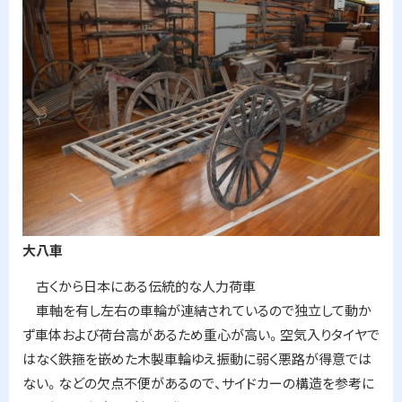
プ
に
戻
る
大八車
古くから日本にある伝統的な人力荷車
車軸を有し左右の車輪が連結されているので独立して動か
ず車体および荷台高があるため重心が高い。空気入りタイヤで
はなく鉄箍を嵌めた木製車輪ゆえ振動に弱く悪路が得意では
ない。などの欠点不便があるので、サイドカーの構造を参考に