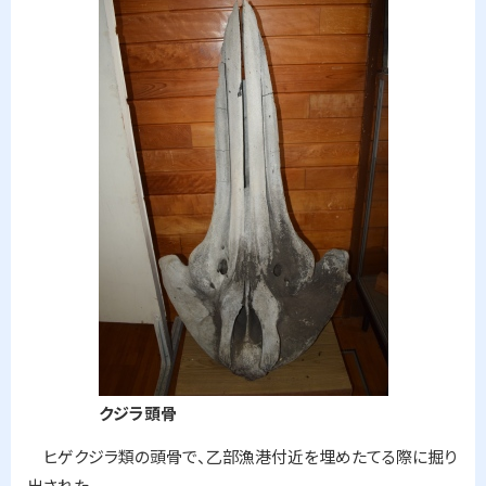
に
戻
る
クジラ頭骨
ヒゲクジラ類の頭骨で、乙部漁港付近を埋めたてる際に掘り
出された。