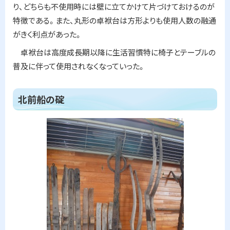
り、どちらも不使用時には壁に立てかけて片づけておけるのが
特徴である。また、丸形の卓袱台は方形よりも使用人数の融通
がきく利点があった。
卓袱台は高度成長期以降に生活習慣特に椅子とテーブルの
普及に伴って使用されなくなっていった。
ト
北前船の碇
ッ
プ
に
戻
る