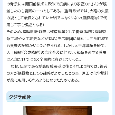
の背景には開国前後頃に欧米で疫病により家蚕（かさん）が壊
滅したのも要因の一つとしてある。（当時欧米では、大砲の火薬
の袋として最良とされていた絹ではなくリネン（亜麻織物）で代
用して事も傍証となる）
そのため、開国明治以降は殖産興業として養蚕（国宝：富岡製
糸工場や女工哀史などが有名）を広範囲に奨励し、乙部町域で
も養蚕の記録がいくつか見られる。しかし太平洋戦争を経て、
人工繊維（合成繊維）の高度普及に伴ない、絹糸を産する養蚕
は乙部だけではなく全国的に衰退していった。
なお、伝聞であるが高度成長期以後とそれより前では、後者
の方が絹織物としての蝕感がよかったとの事。原因は化学肥料
が桑にも用いられるようになったためである。
ト
クジラ頭骨
ッ
プ