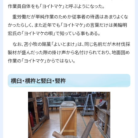
作業員自体をも「ヨイトマケ」と呼ぶようになった。
重労働だが単純作業のためか従事者の待遇はあまりよくな
かったらしく、また近年でも「ヨイトマケ」の言葉だけは美輪明
宏氏の「ヨイトマケの唄」で知っている事もある。
なお、苫小牧の銘菓「よいとまけ」は、同じ名前だが木材伐採
製材が盛んだった際の掛け声から名付けられており、地面固め
作業の「ヨイトマケ」からではない。
ト
横臼・横杵と竪臼・竪杵
ッ
プ
に
戻
る