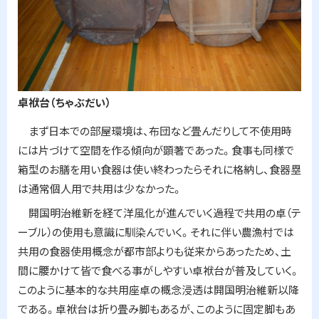
卓袱台（ちゃぶだい）
まず日本での部屋環境は、布団など畳んだりして不使用時
には片づけて空間を作る傾向が顕著であった。食事も同様で
箱型のお膳を用い食器は使い終わったらそれに格納し、食器塁
は通常個人用で共用は少なかった。
開国明治維新を経て洋風化が進んでいく過程で共用の卓（テ
ーブル）の使用も意識に馴染んでいく。それに伴い農漁村では
共用の食器使用概念が都市部よりも従来からあったため、土
間に腰かけて皆で食べる事がしやすい卓袱台が普及していく。
このように基本的な共用座卓の概念浸透は開国明治維新以降
である。卓袱台は折り畳み脚もあるが、このように固定脚もあ