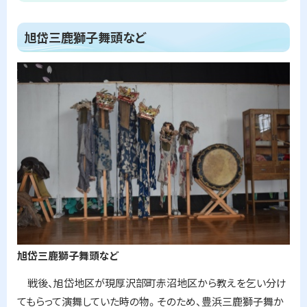
ト
旭岱三鹿獅子舞頭など
ッ
プ
に
戻
る
旭岱三鹿獅子舞頭など
戦後、旭岱地区が現厚沢部町赤沼地区から教えを乞い分け
てもらって演舞していた時の物。そのため、豊浜三鹿獅子舞か