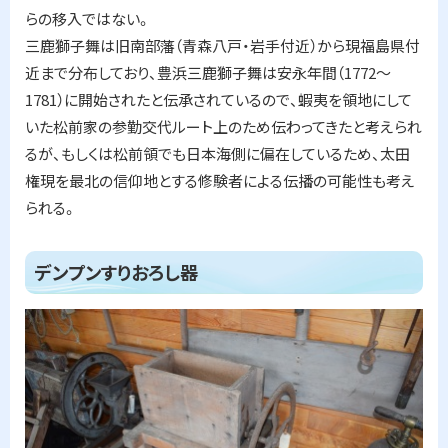
らの移入ではない。
三鹿獅子舞は旧南部藩（青森八戸・岩手付近）から現福島県付
近まで分布しており、豊浜三鹿獅子舞は安永年間（1772～
1781）に開始されたと伝承されているので、蝦夷を領地にして
いた松前家の参勤交代ルート上のため伝わってきたと考えられ
るが、もしくは松前領でも日本海側に偏在しているため、太田
権現を最北の信仰地とする修験者による伝播の可能性も考え
られる。
ト
デンプンすりおろし器
ッ
プ
に
戻
る