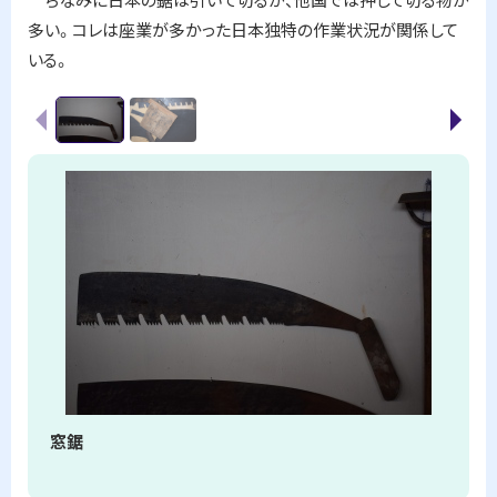
多い。コレは座業が多かった日本独特の作業状況が関係して
いる。
画
前へ
次へ
像
ス
ラ
イ
ド
集
窓鋸