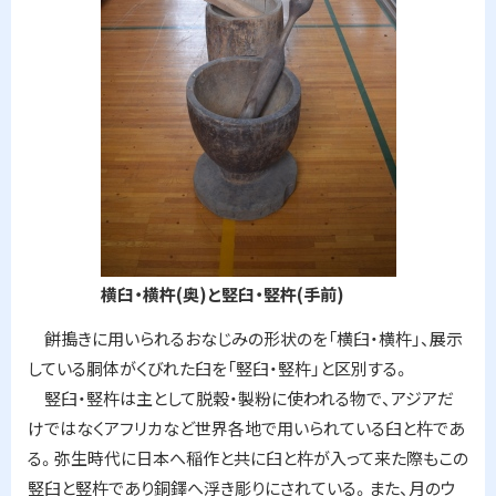
横臼・横杵(奥)と竪臼・竪杵(手前)
餅搗きに用いられるおなじみの形状のを「横臼・横杵」、展示
している胴体がくびれた臼を「竪臼・竪杵」と区別する。
竪臼・竪杵は主として脱穀・製粉に使われる物で、アジアだ
けではなくアフリカなど世界各地で用いられている臼と杵であ
る。弥生時代に日本へ稲作と共に臼と杵が入って来た際もこの
竪臼と竪杵であり銅鐸へ浮き彫りにされている。また、月のウ