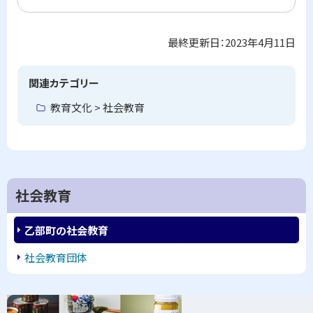
口
最終更新日：
2023年4月11日
ト
ッ
プ
関連カテゴリー
に
教育文化 > 社会教育
戻
る
社会教育
乙部町の社会教育
社会教育団体
ピ
サ