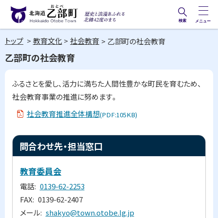
本
文
検索
メニュー
歴史と
北海道乙部町
へ
浪漫あ
トップ
教育文化
社会教育
乙部町の社会教育
メ
Hokkaido Otobe Town
ふれる
乙部町の社会教育
ニ
北緯42
ュ
度のま
ペ
ふるさとを愛し、活力に満ちた人間性豊かな町民を育むため、
ー
ー
ち
社会教育事業の推進に努めます。
ジ
へ
内
社会教育推進全体構想
(PDF:105KB)
目
次
問
ト
問合わせ先・担当窓口
合
ッ
わ
せ
プ
教育委員会
先
に
・
電話
0139-62-2253
担
戻
FAX
0139-62-2407
当
る
窓
メール
shakyo@town.otobe.lg.jp