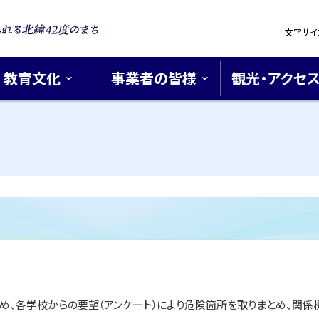
設
文字サイ
定
浪漫あふれ
42度のま
教育文化
事業者の皆様
観光・アクセ
め、各学校からの要望（アンケート）により危険箇所を取りまとめ、関係