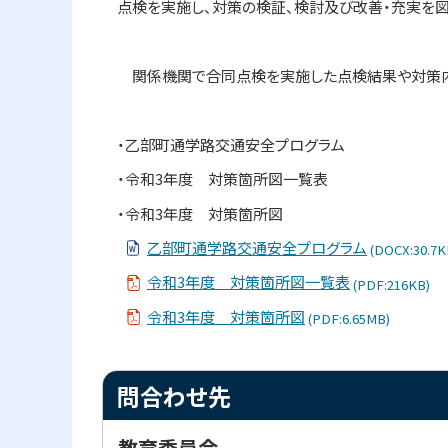
点検を実施し、対策の検証、検討及び改善・充実を図
ト
交
通
ッ
安
プ
全
関係機関で合同点検を実施した点検結果や対策内容
プ
へ
ロ
グ
戻
ラ
・乙部町通学路交通安全プログラム
る
ム
・令和3年度 対策箇所図一覧表
問
・令和
3
年度 対策箇所図
合
わ
乙部町通学路交通安全プログラム
(DOCX:30.7K
せ
先
令和3年度 対策箇所図一覧表
(PDF:216KB)
令和3年度 対策箇所図
(PDF:6.65MB)
ト
問合わせ先
ッ
プ
教育委員会