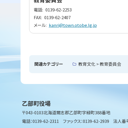
に
電話
0139-62-2253
戻
FAX
0139-62-2407
る
メール
kanri@town.otobe.lg.jp
ト
ッ
プ
関連カテゴリー
教育文化 > 教育委員会
に
戻
る
乙部町役場
〒043-0103
北海道爾志郡乙部町字緑町388番地
電話：0139-62-2311
ファックス：0139-62-2939
法人番号：