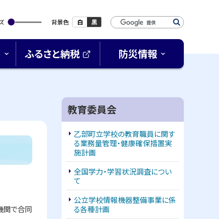
検
ズ
背景色
白
黒
索
キ
ス
ふるさと納税
防災情報
ー
(
ワ
外
ー
部
サ
ド
イ
教育委員会
ト
)
乙部町立学校の教育職員に関す
る業務量管理・健康確保措置実
施計画
全国学力・学習状況調査につい
て
公立学校情報機器整備事業に係
機関で合同
る各種計画