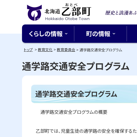
本
本
文
文
歴史と
へ
へ
北海道乙部町
メ
戻
る北緯
くらしの情報
町の情報
ニ
る
Hokkaido Otobe Town
ち
ュ
メ
トップ
教育文化
教育委員会
通学路交通安全プログラム
ー
ニ
通学路交通安全プログラム
へ
ュ
ー
へ
ペ
戻
通学路交通安全プログラム
ー
る
ジ
内
ペ
目
通学路交通安全プログラムの概要
ー
次
ジ
通
学
乙部町では、児童生徒の通学路の安全を確保するた
の
路