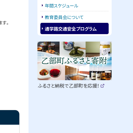
年間スケジュール
教育委員会について
ます。
通学路交通安全プログラム
ピ
サ
ッ
イ
ク
ド
ア
・
ッ
（
ふるさと納税で乙部町を応援！
新
(
メ
プ
規
外
部
ウ
ニ
サ
ィ
イ
ン
ト
ュ
ド
)
ウ
で
ー
開