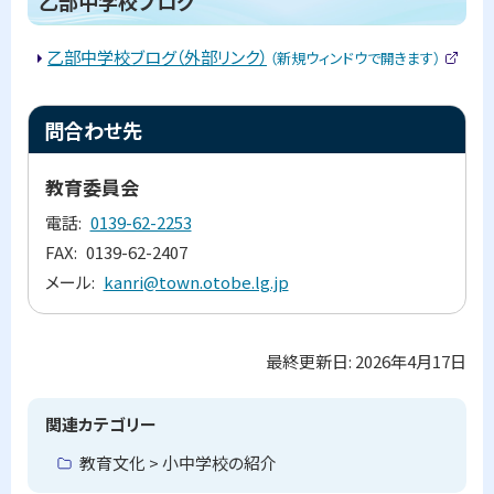
乙部中学校ブログ
部
イ
小
ッ
ト
学
)
プ
乙部中学校ブログ（外部リンク）
（新規ウィンドウで開きます）
校
(
ブ
に
外
ロ
部
戻
ト
グ
サ
問合わせ先
イ
る
ッ
ト
乙
)
プ
教育委員会
部
に
中
電話
0139-62-2253
学
戻
校
FAX
0139-62-2407
る
ブ
メール
kanri@town.otobe.lg.jp
ロ
グ
問
最終更新日:
2026年4月17日
ト
合
ッ
わ
せ
プ
関連カテゴリー
先
に
教育文化 > 小中学校の紹介
戻