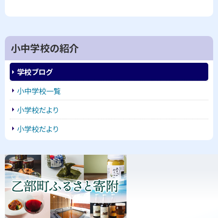
る
小中学校の紹介
学校ブログ
小中学校一覧
小学校だより
小学校だより
ピ
サ
ッ
イ
ク
ド
ア
・