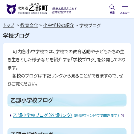
本
文
検索
メニュー
歴史と
北海道乙部町
へ
浪漫あ
トップ
教育文化
小中学校の紹介
学校ブログ
メ
Hokkaido Otobe Town
ふれる
学校ブログ
ニ
北緯42
ュ
度のま
町内各小中学校では、学校での教育活動や子どもたちの生
ー
ち
き生きとした様子などを紹介する「学校ブログ」を公開しており
へ
ます。
各校のブログは下記リンクから見ることができますので、ぜ
ひご覧ください。
ペ
ー
乙部小学校ブログ
ジ
内
乙部小学校ブログ（外部リンク）
目
（新規ウィンドウで開きます）
(
次
外
部
乙
ト
サ