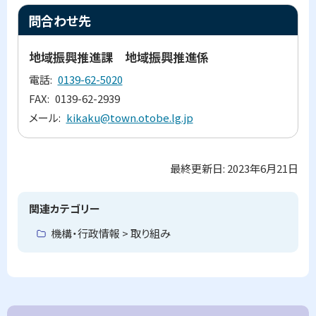
乙
ト
問合わせ先
部
町
ッ
強
プ
地域振興推進課 地域振興推進係
靱
化
に
電話
0139-62-5020
計
戻
画
FAX
0139-62-2939
る
メール
kikaku@town.otobe.lg.jp
問
合
わ
せ
最終更新日:
2023年6月21日
ト
先
ッ
プ
関連カテゴリー
に
機構・行政情報 > 取り組み
戻
る