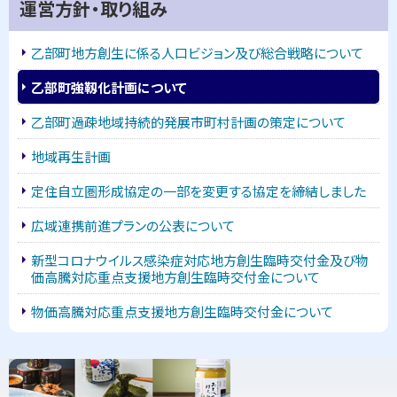
サ
運営方針・取り組み
イ
乙部町地方創生に係る人口ビジョン及び総合戦略について
ド
乙部町強靱化計画について
・
乙部町過疎地域持続的発展市町村計画の策定について
メ
地域再生計画
ニ
定住自立圏形成協定の一部を変更する協定を締結しました
ュ
広域連携前進プランの公表について
ー
新型コロナウイルス感染症対応地方創生臨時交付金及び物
価高騰対応重点支援地方創生臨時交付金について
物価高騰対応重点支援地方創生臨時交付金について
ピ
ッ