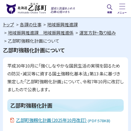
本
文
検索
メニュー
歴史と
北海道乙部町
へ
浪漫あ
トップ
各課の仕事
地域振興推進課
メ
Hokkaido Otobe Town
ふれる
地域振興推進課 地域振興推進係
運営方針・取り組み
ニ
北緯42
乙部町強靱化計画について
ュ
度のま
乙部町強靱化計画について
ー
ち
へ
平成30年10月に「強くしなやかな国民生活の実現を図るため
の防災・減災等に資する国土強靱化基本法」第13 条に基づき
策定した「乙部町強靭化計画」について、令和7年10月に改訂し
ましたので公表します。
ペ
ー
乙部町強靱化計画
ジ
内
乙部町強靱化計画（2025年10月改訂）
目
(PDF:578KB)
次