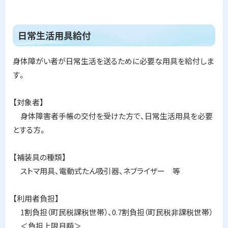
ト
日常生活用具給付
ッ
プ
身体障がい者が日常生活を送るために必要な用具を給付しま
に
す。
戻
る
【対象者】
身体障害者手帳の交付を受けた方で、日常生活用具を必要
とする方。
【補装具の種類】
ストマ用具、電動式たん吸引器、ネブライザー 等
【利用者負担】
1割負担（町民税課税世帯）、0.7割負担（町民税非課税世帯）
＜負担上限月額＞