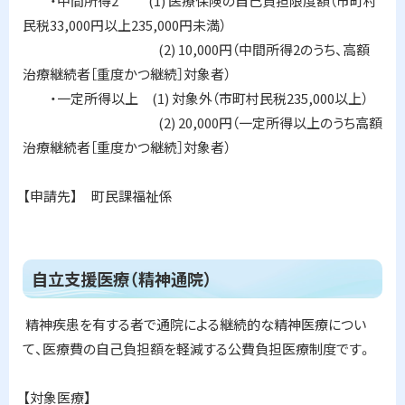
・中間所得2 (1) 医療保険の自己負担限度額（市町村
民税33,000円以上235,000円未満）
(2) 10,000円（中間所得2のうち、高額
治療継続者［重度かつ継続］対象者）
・一定所得以上 (1) 対象外（市町村民税235,000以上）
(2) 20,000円（一定所得以上のうち高額
治療継続者［重度かつ継続］対象者）
【申請先】 町民課福祉係
ト
自立支援医療（精神通院）
ッ
プ
精神疾患を有する者で通院による継続的な精神医療につい
に
て、医療費の自己負担額を軽減する公費負担医療制度です。
戻
る
【対象医療】