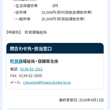
・生活保護世帯 0円
・低所得 10,000円（町村民税非課税世帯）
・一般所得 20,000円（町民税課税世帯）
【申請先】 町民課福祉係
ト
問合わせ先・担当窓口
ッ
プ
町民課
福祉係・保健衛生係
に
電話
0139-62-2311
戻
FAX
0139-62-2939
る
メール
choumin@town.otobe.lg.jp
最終更新日：
2026年4月13日
ト
ッ