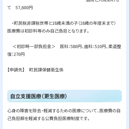
て 57,600円
・町民税非課税世帯と18歳未満の子（18歳の年度末まで）
医療費は初診料等のみ自己負担となります。
＜初診時一部負担金＞ 医科：580円、歯科：510円、柔道整
復：270円
【申請先】 町民課保健衛生係
ト
自立支援医療（更生医療）
ッ
プ
心身の障害を除去・軽減するための医療について、医療費の自
に
己負担額を軽減する公費負担医療制度です。
戻