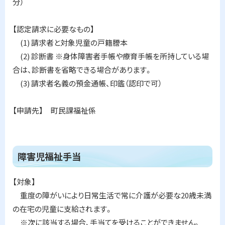
分）
【認定請求に必要なもの】
(1) 請求者と対象児童の戸籍謄本
(2) 診断書 ※身体障害者手帳や療育手帳を所持している場
合は、診断書を省略できる場合があります。
(3) 請求者名義の預金通帳、印鑑（認印で可）
【申請先】 町民課福祉係
ト
障害児福祉手当
ッ
プ
【対象】
に
重度の障がいにより日常生活で常に介護が必要な20歳未満
戻
の在宅の児童に支給されます。
る
※次に該当する場合、手当てを受けることができません。