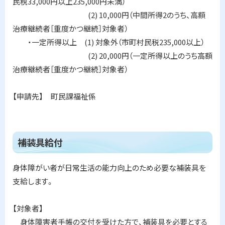
民税33,000円以上235,000円未満）
(2) 10,000円（中間所得2のうち、高額
治療継続者［重度かつ継続］対象者）
・一定所得以上 (1) 対象外（市町村民税235,000以上）
(2) 20,000円（一定所得以上のうち高額
治療継続者［重度かつ継続］対象者）
【申請先】 町民課福祉係
ト
補装具給付
ッ
プ
身体障がい者が日常生活の能力向上のため必要な補装具を
に
支給します。
戻
る
【対象者】
身体障害者手帳の交付を受けた方で、補装具を必要とする