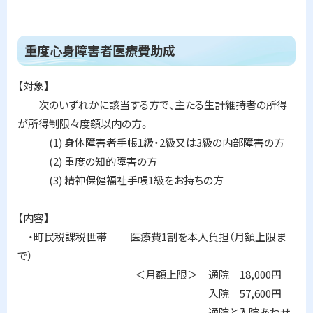
ト
重度心身障害者医療費助成
ッ
プ
【対象】
に
次のいずれかに該当する方で、主たる生計維持者の所得
戻
が所得制限々度額以内の方。
る
(1) 身体障害者手帳1級・2級又は3級の内部障害の方
(2) 重度の知的障害の方
(3) 精神保健福祉手帳1級をお持ちの方
【内容】
・町民税課税世帯 医療費1割を本人負担（月額上限ま
で）
＜月額上限＞ 通院 18,000円
入院 57,600円
通院と入院あわせ