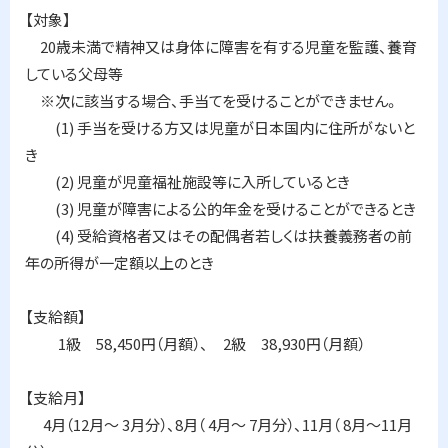
プ
【対象】
に
20歳未満で精神又は身体に障害を有する児童を監護、養育
戻
している父母等
る
※次に該当する場合、手当てを受けることができません。
(1) 手当を受ける方又は児童が日本国内に住所がないと
き
(2) 児童が児童福祉施設等に入所しているとき
(3) 児童が障害による公的年金を受けることができるとき
(4) 受給資格者又はその配偶者若しくは扶養義務者の前
年の所得が一定額以上のとき
【支給額】
1級 58,450円（月額）、 2級 38,930円（月額）
【支給月】
4月（12月～ 3月分）、8月（ 4月～ 7月分）、11月（ 8月～11月