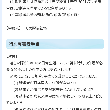
(2) 診断書※身体障害者手帳や療育手帳を所持している場
合は、診断書を省略できる場合があります。
(3) 請求者名義の預金通帳、印鑑（認印で可）
【申請先】 町民課福祉係
ト
特別障害者手当
ッ
プ
【対象】
に
著しい障がいのため日常生活において常に特別の介護が必
戻
要な20歳以上の在宅の方に支給されます。
る
※次に該当する場合、手当てを受けることができません。
(1) 請求者が日本国内に住所がないとき
(2) 請求者が障害者支援施設等に入所しているとき
(3) 請求者が病院又は診療所に継続して3ヶ月以上入院し
ているとき
(4) 受給資格者又はその配偶者若しくは扶養義務者の前