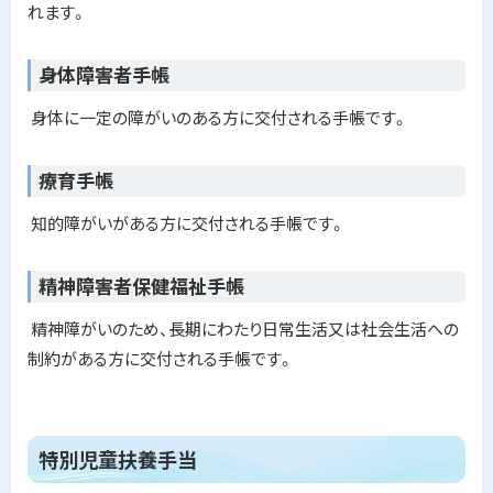
れます。
身体障害者手帳
ト
ッ
身体に一定の障がいのある方に交付される手帳です。
プ
に
療育手帳
ト
戻
ッ
る
知的障がいがある方に交付される手帳です。
プ
に
精神障害者保健福祉手帳
ト
戻
ッ
る
精神障がいのため、長期にわたり日常生活又は社会生活への
プ
制約がある方に交付される手帳です。
に
戻
る
ト
特別児童扶養手当
ッ