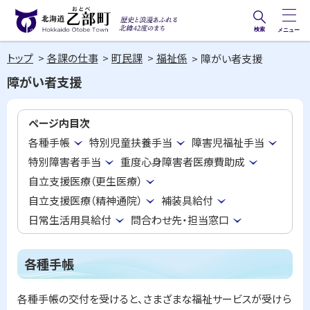
本
文
検索
メニュー
歴史と
北海道乙部町
へ
浪漫あ
トップ
各課の仕事
町民課
福祉係
障がい者支援
メ
Hokkaido Otobe Town
ふれる
障がい者支援
ニ
北緯42
ュ
度のま
ページ内目次
ー
ち
各種手帳
特別児童扶養手当
障害児福祉手当
へ
特別障害者手当
重度心身障害者医療費助成
自立支援医療（更生医療）
自立支援医療（精神通院）
補装具給付
日常生活用具給付
問合わせ先・担当窓口
各種手帳
各種手帳の交付を受けると、さまざまな福祉サービスが受けら