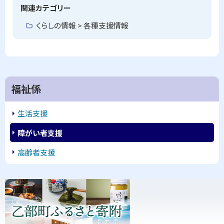
プ
関連カテゴリー
に
くらしの情報 > 各種支援情報
戻
る
サ
福祉係
イ
生活支援
ド
障がい者支援
・
高齢者支援
メ
ピ
ニ
ッ
ュ
ク
ー