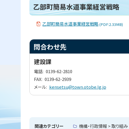
ー
ト
乙部町簡易水道事業経営戦略
ジ
内
ッ
目
プ
次
乙部町簡易水道事業経営戦略
(PDF:2.33MB)
へ
乙
部
戻
町
ト
る
問合わせ先
簡
ッ
易
水
プ
建設課
道
に
事
業
電話
0139-62-2810
戻
経
FAX
0139-62-2939
る
営
戦
メール
kensetsu@town.otobe.lg.jp
略
問
ト
合
わ
ッ
せ
プ
先
関連カテゴリー
機構・行政情報 > 取り組み