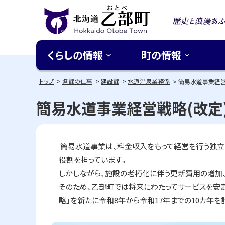
本
本
文
文
歴史と
へ
へ
北海道乙部町
メ
戻
る北緯
くらしの情報
町の情報
ニ
る
Hokkaido Otobe Town
ち
ュ
メ
トップ
各課の仕事
建設課
水道温泉業務係
簡易水道事業経営
ー
ニ
簡易水道事業経営戦略(改定
へ
ュ
ー
へ
簡易水道事業は、料金収入をもって経営を行う独立
戻
役割を担っています。
る
しかしながら、施設の老朽化に伴う更新費用の増加
ペ
そのため、乙部町では将来にわたってサービスを安
ー
略」を新たに令和8年から令和17年までの10カ年
ジ
の
ペ