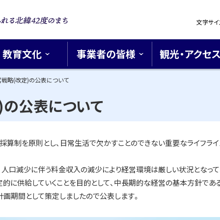
設
文字サイ
定
浪漫あふれ
42度のま
教育文化
事業者の皆様
観光・アクセ
戦略(改定)の公表について
)の公表について
採算制を原則とし、日常生活で欠かすことのできない重要なライフライ
、人口減少に伴う料金収入の減少により経営環境は厳しい状況となって
定的に供給していくことを目的として、中長期的な経営の基本方針であ
を計画期間として策定しましたので公表します。