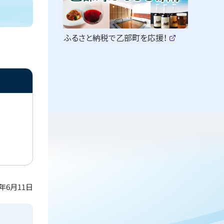
ュ
ク
ア
ー
ッ
（
ふるさと納税で乙部町を応援！
新
(
プ
規
外
部
ウ
サ
ィ
イ
ン
ト
ド
)
ウ
で
開
き
ま
す
）
6年6月11日