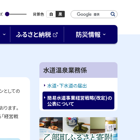
検
ズ
背景色
白
黒
索
キ
ス
ふるさと納税
防災情報
ー
(
ワ
外
ー
部
サ
ド
イ
サ
水道温泉業務係
ト
)
イ
水道・下水道の届出
ド
ンとしての
簡易水道事業経営戦略(改定)の
・
公表について
おります。
メ
る「経営戦
ピ
ニ
ッ