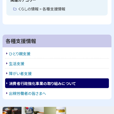
に
くらしの情報 > 各種支援情報
戻
る
各種支援情報
ひとり親支援
生活支援
障がい者支援
消費者行政強化事業の取り組みについて
出稼労働者の皆さまへ
ピ
サ