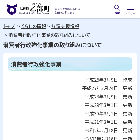
本
文
検索
メニュー
歴史と
北海道乙部町
へ
浪漫あ
トップ
くらしの情報
各種支援情報
メ
Hokkaido Otobe Town
ふれる
消費者行政強化事業の取り組みについて
ニ
北緯42
消費者行政強化事業の取り組みについて
ュ
度のま
ー
ち
ペ
消費者行政強化事業
へ
ー
ジ
内
平成26年3月9日 作成
目
平成27年3月24日 更新
次
平成28年2月9日 更新
消
費
平成29年3月1日 更新
者
平成30年3月1日 更新
行
政
平成31年3月1日 更新
強
令和2年2月18日 更新
化
事
令和3年2月18日 更新