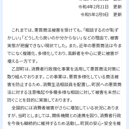
業
令和4年2月21日 更新
令和5年2月9日 更新
問
合
わ
これまでは、悪質商法被害を受けても、「相談するのが恥ず
せ
先
かしい」「どうしたら良いのか分からない」などの理由で、被害
・
実態が把握できない現状でした。また、近年の悪質商法は今ま
担
当
でになく複雑化、多様化しており、高齢者を中心に更に被害が
窓
増える一方です。
口
乙部町は、消費者行政強化事業を活用して悪質商法対策に
取り組んでおります。この事業は、悪質多様化している商法被
害を防止するため、消費生活相談員を配置し、町民への悪質商
法に対する注意喚起や多種多様な相談に対して被害を未然に
防ぐことを目的に実施しております。
全国的には消費者被害がさらに増加している状況にありま
すが、当町としましては、関係機関との連携を図り、消費者行政
を今後も継続的に維持するため活動し、町民の安心・安全を維