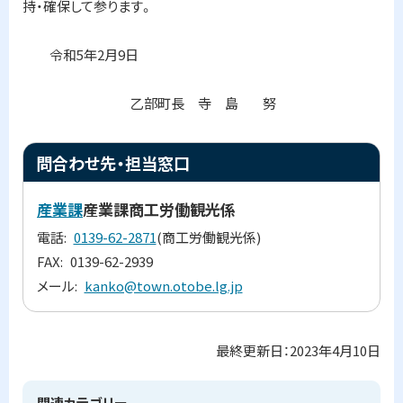
持・確保して参ります。
令和5年2月9日
乙部町長 寺 島 努
ト
問合わせ先・担当窓口
ッ
プ
産業課
産業課商工労働観光係
に
電話
0139-62-2871
(商工労働観光係)
戻
FAX
0139-62-2939
る
メール
kanko@town.otobe.lg.jp
最終更新日：
2023年4月10日
ト
ッ
プ
関連カテゴリー