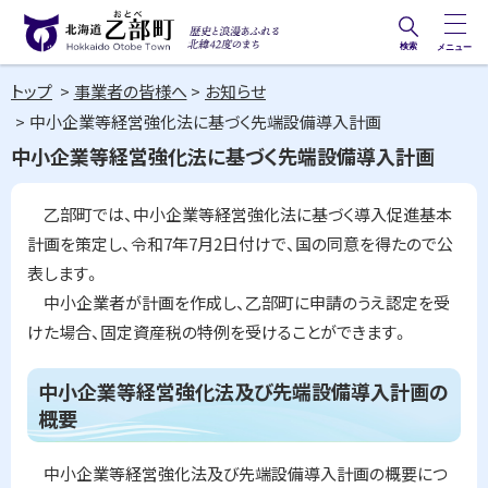
本
文
検索
メニュー
歴史と
北海道乙部町
へ
浪漫あ
トップ
事業者の皆様へ
お知らせ
メ
Hokkaido Otobe Town
ふれる
中小企業等経営強化法に基づく先端設備導入計画
ニ
北緯42
中小企業等経営強化法に基づく先端設備導入計画
ュ
度のま
ー
ち
乙部町では、中小企業等経営強化法に基づく導入促進基本
へ
計画を策定し、令和7年7月2日付けで、国の同意を得たので公
表します。
中小企業者が計画を作成し、乙部町に申請のうえ認定を受
けた場合、固定資産税の特例を受けることができます。
ペ
ー
中小企業等経営強化法及び先端設備導入計画の
ジ
概要
内
目
次
中小企業等経営強化法及び先端設備導入計画の概要につ