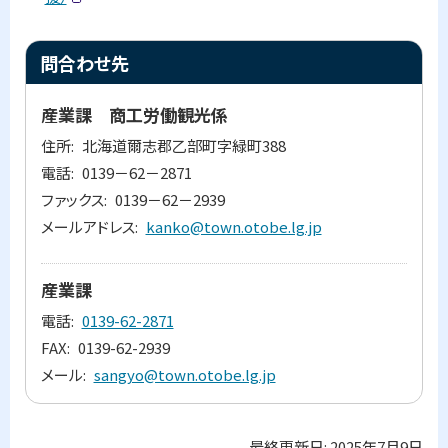
等
(
に
外
つ
部
ト
サ
い
問合わせ先
イ
て
ッ
ト
)
プ
産業課 商工労働観光係
問
に
合
住所
北海道爾志郡乙部町字緑町388
わ
戻
電話
0139－62－2871
せ
る
先
ファックス
0139－62－2939
メールアドレス
kanko@town.otobe.lg.jp
産業課
電話
0139-62-2871
FAX
0139-62-2939
メール
sangyo@town.otobe.lg.jp
最終更新日:
2025年7月9日
ト