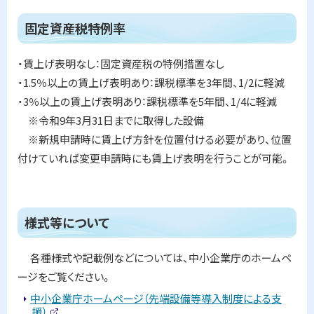
乙
部
ト
固定資産税特例率
町
の
ッ
導
プ
・賃上げ表明なし：固定資産税の特例措置なし
入
促
に
・1.5％以上の賃上げ表明あり：課税標準を3年間、1/2に軽減
進
戻
・3％以上の賃上げ表明あり：課税標準を5年間、1/4に軽減
基
本
る
※令和9年3月31日までに取得した設備
計
※新規申請時に賃上げ方針を位置付ける必要があり、位置
画
付けていれば変更申請時にも賃上げ表明を行うことが可能。
固
定
資
産
ト
様式等について
税
特
ッ
例
プ
各種様式や記載例などについては、中小企業庁のホームペ
率
に
ージをご覧ください。
戻
様
中小企業庁ホームページ（先端設備等導入制度による支
式
援）
る