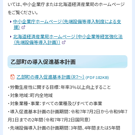
中
いては、中小企業庁または北海道経済産業局のホームページ
小
をご覧ください。
企
業
中小企業庁ホームページ（先端設備等導入制度による支
等
援）
経
(
営
北海道経済産業局ホームページ（中小企業等経営強化法
外
強
部
（先端設備等導入計画））
サ
化
(
イ
法
外
ト
部
及
)
ト
サ
乙部町の導入促進基本計画
び
イ
ッ
先
ト
端
)
プ
乙部町の導入促進基本計画（R7～）
(PDF:182KB)
設
に
備
・労働生産性に関する目標：年率3％以上向上すること
導
戻
入
・対象地域：町内全地域
る
計
・対象業種・事業：すべての業種及びすべての事業
画
の
・導入促進基本計画の計画期間：令和7年7月2日から令和9年7
概
月1日までの2年間（令和7年7月2日国同意）
要
・先端設備導入計画の計画期間：3年間、4年間または5年間