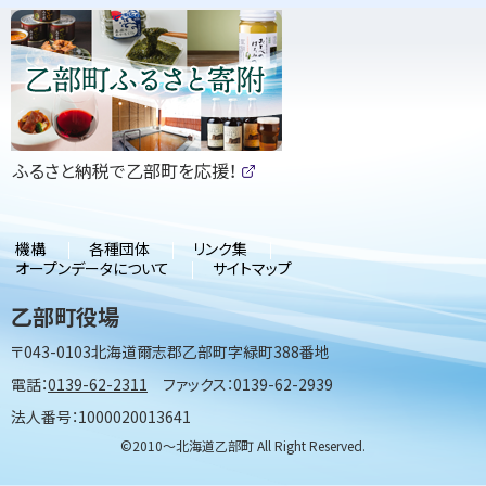
ピ
サ
ッ
イ
ク
ド
ア
・
ッ
（
ふるさと納税で乙部町を応援！
メ
プ
新
(
規
外
部
ウ
ニ
サ
ィ
機構
各種団体
リンク集
イ
ン
ュ
オープンデータについて
サイトマップ
ト
ド
)
ウ
ー
乙部町役場
で
開
〒043-0103
北海道爾志郡乙部町字緑町388番地
き
ま
電話：
0139-62-2311
ファックス：0139-62-2939
す
）
法人番号：1000020013641
©2010〜北海道乙部町 All Right Reserved.