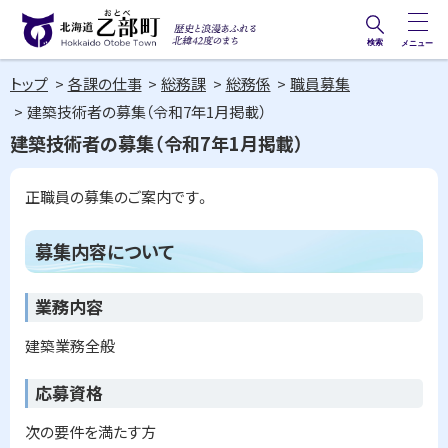
本
文
検索
メニュー
歴史と
北海道乙部町
へ
浪漫あ
トップ
各課の仕事
総務課
総務係
職員募集
メ
Hokkaido Otobe Town
ふれる
建築技術者の募集（令和7年1月掲載）
ニ
北緯42
建築技術者の募集（令和7年1月掲載）
ュ
度のま
ー
ち
正職員の募集のご案内です。
へ
ペ
ー
募集内容について
ジ
内
目
業務内容
次
建築業務全般
募
集
内
応募資格
容
に
次の要件を満たす方
つ