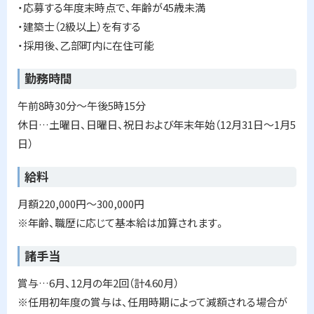
い
・応募する年度末時点で、年齢が45歳未満
て
・建築士（2級以上）を有する
・採用後、乙部町内に在住可能
申
し
込
勤務時間
み
用
午前8時30分～午後5時15分
紙
休日…土曜日、日曜日、祝日および年末年始（12月31日～1月5
に
つ
日）
い
て
給料
お
月額220,000円～300,000円
申
し
※年齢、職歴に応じて基本給は加算されます。
込
み
諸手当
・
お
賞与…6月、12月の年2回（計4.60月）
問
い
※任用初年度の賞与は、任用時期によって減額される場合が
合