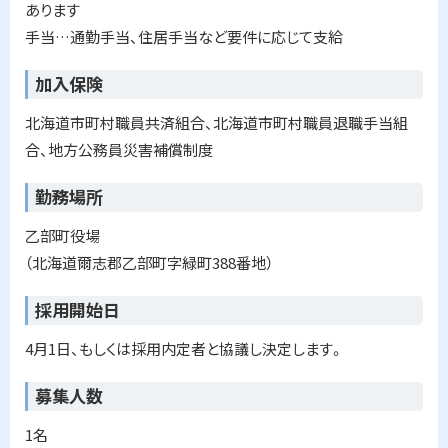
あります
わ
せ
手当…通勤手当、住居手当など要件に応じて支給
先
加入保険
北海道市町村職員共済組合、北海道市町村職員退職手当組
合、地方公務員災害補償制度
勤務場所
乙部町役場
（北海道爾志郡乙部町字緑町388番地）
採用開始日
4月1日、もしくは採用内定者と協議し決定します。
募集人数
1名