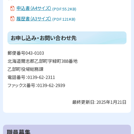
に
申込書（A4サイズ）
(PDF:55.2KB)
戻
履歴書（A3サイズ）
(PDF:121KB)
る
ト
お申し込み・お問い合わせ先
ッ
プ
郵便番号043-0103
に
北海道爾志郡乙部町字緑町388番地
戻
乙部町役場総務課
る
電話番号：0139-62-2311
ファックス番号：0139-62-2939
最終更新日:
2025年1月21日
ト
ッ
プ
に
サ
職員募集