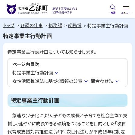
本
文
検索
メニュー
歴史と
北海道乙部町
へ
浪漫あ
トップ
各課の仕事
総務課
総務係
特定事業主行動計画
メ
Hokkaido Otobe Town
ふれる
特定事業主行動計画
ニ
北緯42
ュ
度のま
特定事業主行動計画についてお知らせします。
ー
ち
へ
ページ内目次
特定事業主行動計画
女性活躍推進法に基づく情報の公表
問合わせ先
特定事業主行動計画
急速な少子化により、子どもの成長と子育てを社会全体で支
援し、健やかに成長できる環境をつくることを目的とした「次世
代育成支援対策推進法（以下、次世代法）」が平成15年に制定