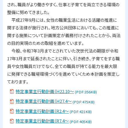
され、職員がより働きやすく、仕事と子育てを両立できる環境の
整備に努めてきました。
平成27年9月には、女性の職業生活における活躍の推進に
関する法律が施行され、地方公共団体においても、この推進に
関する施策について計画策定が義務付けされたことから、両法
の目的実現のための取組を進めています。
今般、令和7年3月までとされていた次世代法の期限が令和
17年3月まで延長されたことに伴い、引き続き、子育てをする職
員や女性職員だけでなく、全ての職員が持てる能力を最大限
に発揮できる職場環境づくりを進めていくため本計画を策定し
ております。
特定事業主行動計画（H22.10～
(PDF:356KB)
特定事業主行動計画（H27.4～
(PDF:475KB)
特定事業主行動計画（R2.4～
(PDF:421KB)
特定事業主行動計画（R7.4～
(PDF:405KB)