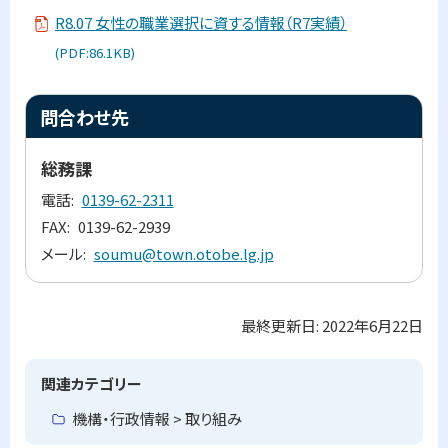
R8.07 女性の職業選択に資する情報（R7実績）
(PDF:86.1KB)
ト
問合わせ先
ッ
プ
総務課
に
電話
0139-62-2311
戻
FAX
0139-62-2939
る
メール
soumu@town.otobe.lg.jp
最終更新日:
2022年6月22日
ト
ッ
プ
関連カテゴリー
に
機構・行政情報 > 取り組み
戻