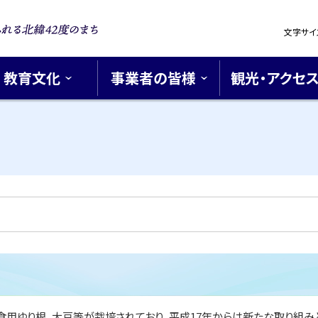
設
文字サイ
定
浪漫あふれ
42度のま
教育文化
事業者の皆様
観光・アクセ
用ゆり根、大豆等が栽培されており、平成17年からは新たな取り組み