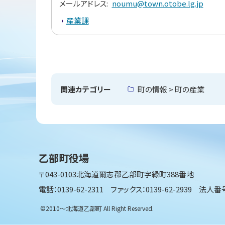
メールアドレス
noumu@town.otobe.lg.jp
産業課
ト
ッ
プ
関連カテゴリー
町の情報 > 町の産業
に
戻
る
乙部町役場
〒043-0103
北海道爾志郡乙部町字緑町388番地
電話：0139-62-2311
ファックス：0139-62-2939
法人番号：
©2010〜北海道乙部町 All Right Reserved.