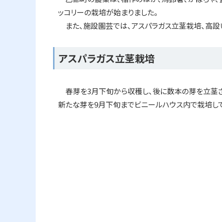
ト
ッコリーの栽培が始まりました。
ッ
また、施設園芸では、アスパラガス立茎栽培、高設
プ
へ
アスパラガス立茎栽培
戻
る
春芽を3月下旬から収穫し、後に数本の芽を立茎さ
新たな芽を9月下旬までビニールハウス内で栽培し