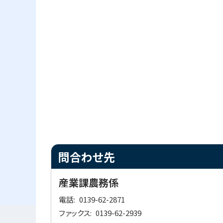
ト
問合わせ先
ッ
プ
産業課農務係
に
電話
0139-62-2871
戻
ファックス
0139-62-2939
る