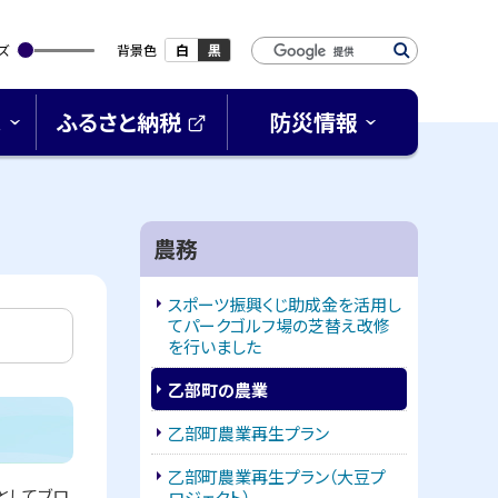
検
ズ
背景色
白
黒
索
キ
ス
ふるさと納税
防災情報
ー
(
ワ
外
ー
部
サ
ド
イ
サ
農務
ト
)
イ
スポーツ振興くじ助成金を活用し
ド
てパークゴルフ場の芝替え改修
を行いました
・
乙部町の農業
メ
乙部町農業再生プラン
ニ
乙部町農業再生プラン（大豆プ
としてブロ
ロジェクト）