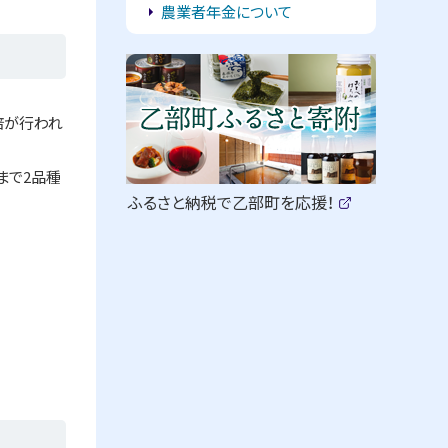
農業者年金について
ピ
ッ
培が行われ
ク
ア
まで2品種
ッ
（
ふるさと納税で乙部町を応援！
新
(
プ
規
外
部
ウ
サ
ィ
イ
ン
ト
ド
)
ウ
で
開
き
ま
す
）