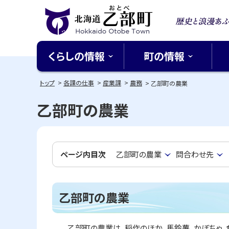
本
本
文
文
歴史と
へ
へ
北海道乙部町
メ
戻
る北緯
くらしの情報
町の情報
ニ
る
Hokkaido Otobe Town
ち
ュ
メ
トップ
各課の仕事
産業課
農務
乙部町の農業
ー
ニ
乙部町の農業
へ
ュ
ー
へ
戻
ページ内目次
乙部町の農業
問合わせ先
る
ペ
ー
乙部町の農業
ジ
の
乙部町の農業は、稲作のほか、馬鈴薯、かぼちゃ、食