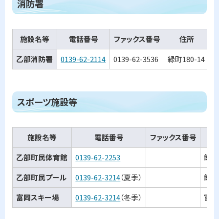
消防署
ッ
プ
施設名等
電話番号
ファックス番号
住所
に
戻
乙部消防署
0139-62-2114
0139-62-3536
緑町180-14
る
ト
スポーツ施設等
ッ
プ
施設名等
電話番号
ファックス番号
に
戻
乙部町民体育館
0139-62-2253
館浦
る
乙部町民プール
0139-62-3214
（夏季）
館浦
富岡スキー場
0139-62-3214
（冬季）
富岡