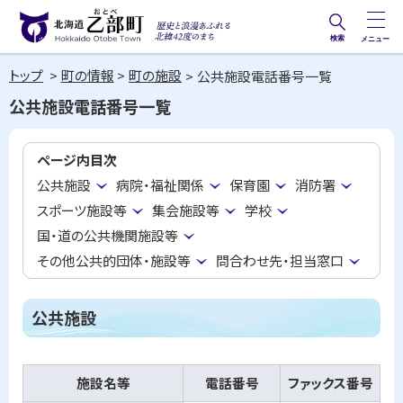
本
文
検索
メニュー
歴史と
北海道乙部町
へ
浪漫あ
トップ
町の情報
町の施設
公共施設電話番号一覧
メ
Hokkaido Otobe Town
ふれる
公共施設電話番号一覧
ニ
北緯42
ュ
度のま
ページ内目次
ー
ち
公共施設
病院・福祉関係
保育園
消防署
へ
スポーツ施設等
集会施設等
学校
国・道の公共機関施設等
その他公共的団体・施設等
問合わせ先・担当窓口
公共施設
施設名等
電話番号
ファックス番号