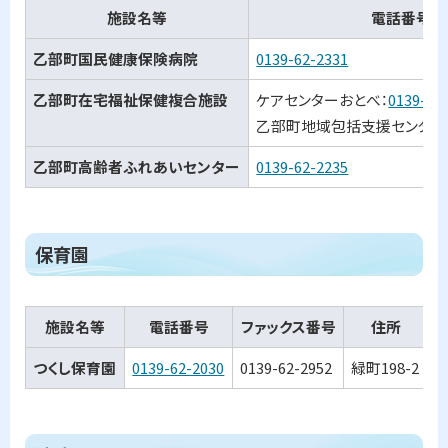
施設名等
電話番号
に
戻
乙部町国民健康保険病院
0139-62-2331
る
乙部町在宅福祉保健複合施設
ケアセンターおとべ：
0139-62
乙部町地域包括支援センター
乙部町高齢者ふれあいセンター
0139-62-2235
ト
保育園
ッ
プ
施設名等
電話番号
ファックス番号
住所
に
戻
つくし保育園
0139-62-2030
0139-62-2952
緑町198-2
る
ト