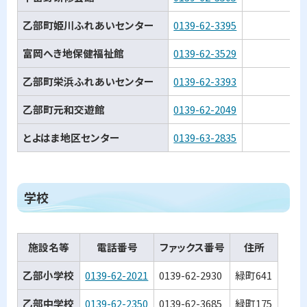
乙部町姫川ふれあいセンター
0139-62-3395
富岡へき地保健福祉館
0139-62-3529
乙部町栄浜ふれあいセンター
0139-62-3393
乙部町元和交遊館
0139-62-2049
とよはま地区センター
0139-63-2835
ト
学校
ッ
プ
施設名等
電話番号
ファックス番号
住所
に
戻
乙部小学校
0139-62-2021
0139-62-2930
緑町641
る
乙部中学校
0139-62-2350
0139-62-3685
緑町175