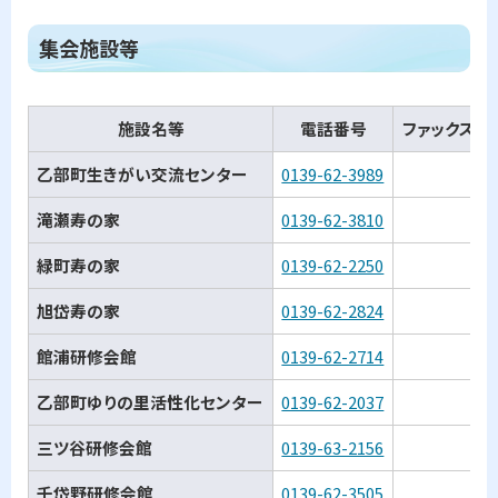
ト
集会施設等
ッ
プ
施設名等
電話番号
ファックス番
に
戻
乙部町生きがい交流センター
0139-62-3989
る
滝瀬寿の家
0139-62-3810
緑町寿の家
0139-62-2250
旭岱寿の家
0139-62-2824
館浦研修会館
0139-62-2714
乙部町ゆりの里活性化センター
0139-62-2037
三ツ谷研修会館
0139-63-2156
千岱野研修会館
0139-62-3505