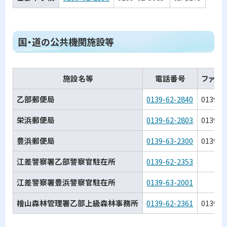
ト
国・道の公共機関施設等
ッ
プ
施設名等
電話番号
ファッ
に
戻
乙部郵便局
0139-62-2840
0139-6
る
栄浜郵便局
0139-62-2803
0139-6
豊浜郵便局
0139-63-2300
0139-6
江差警察署乙部警察官駐在所
0139-62-2353
江差警察署豊浜警察官駐在所
0139-63-2001
檜山森林管理署乙部上級森林事務所
0139-62-2361
0139-6