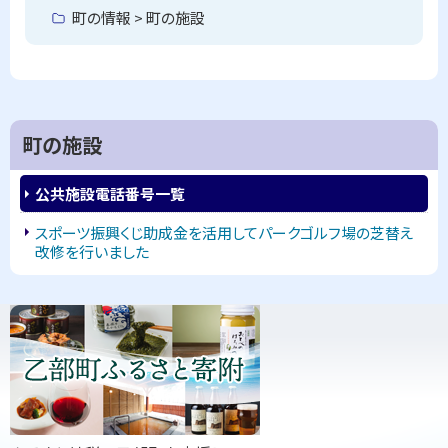
に
町の情報 > 町の施設
戻
る
町の施設
公共施設電話番号一覧
スポーツ振興くじ助成金を活用してパークゴルフ場の芝替え
改修を行いました
ピ
サ
ッ
イ
ク
ド
ア
・
ッ