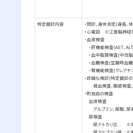
特定健診内容
・問診、身体測定(身長、体
・心電図 ※江差脳神経
・血液検査
・肝機能検査(AST、ALT、
・血中脂質検査(中性脂肪
・血糖検査(空腹時血糖、H
・腎機能検査(クレアチニ
・詳細な検診(特定健診の
貧血検査、眼底検査、
・町独自の検査
血液検査
アルブミン、尿酸、尿
尿検査
尿ナトカリ比 ※実施
尿アルブミン値 ※実施