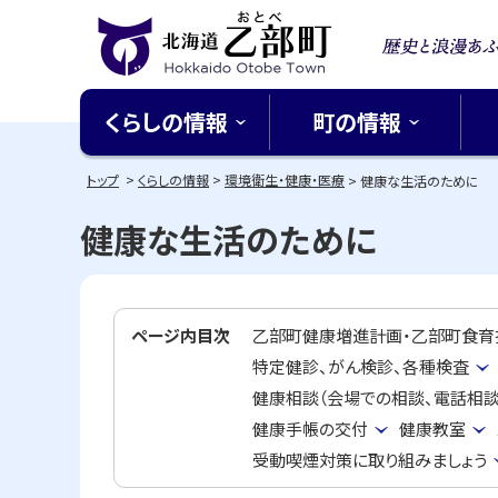
本
本
文
文
歴史と
へ
へ
北海道乙部町
メ
戻
る北緯
くらしの情報
町の情報
ニ
る
Hokkaido Otobe Town
ち
ュ
メ
トップ
くらしの情報
環境衛生・健康・医療
健康な生活のために
ー
ニ
健康な生活のために
へ
ュ
ー
へ
戻
ページ内目次
乙部町健康増進計画・乙部町食育
る
特定健診、がん検診、各種検査
ペ
健康相談（会場での相談、電話相談
ー
健康手帳の交付
健康教室
ジ
受動喫煙対策に取り組みましょう
の