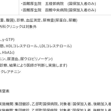
・函館厚生院 五稜郭病院 (国保加入者のみ)
・函館厚生院 函館中央病院(国保加入者のみ)
重、腹囲)、診察、血圧測定、尿検査(尿蛋白、尿糖)
外科クリニックは対象外
γ-GTP)
、HDLコレステロール、LDLコレステロール)
bA1c)
ン、尿潜血、尿ウロビリノーゲン)
診察、結果により医師が判断し実施します)
クレアチニン
素窒素
機関：集団健診、乙部町国保病院、対象者：国保加入者、後期加入
機関：集団健診、乙部町国保病院、対象者：国保加入者、後期加入