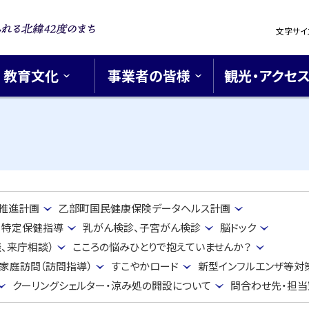
設
文字サイ
定
浪漫あふれ
42度のま
教育文化
事業者の皆様
観光・アクセ
推進計画
乙部町国民健康保険データヘルス計画
特定保健指導
乳がん検診、子宮がん検診
脳ドック
、来庁相談）
こころの悩みひとりで抱えていませんか？
家庭訪問（訪問指導）
すこやかロード
新型インフルエンザ等対
クーリングシェルター・涼み処の開設について
問合わせ先・担当