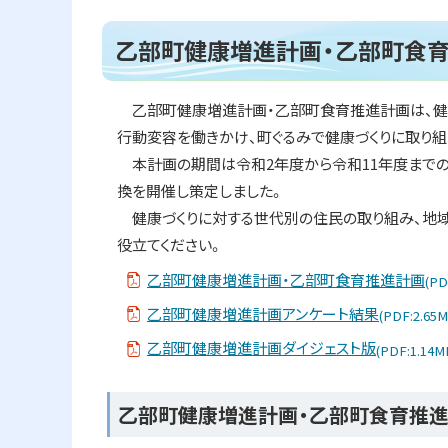
ト
ッ
乙部町健康増進計画・乙部町食
プ
へ
乙部町健康増進計画・乙部町食育推進計画は、健康
戻
行動変容を働きかけ、町ぐるみで健康づくりに取り組
る
本計画の期間は令和2年度から令和11年度までの
換を開催し策定しました。
健康づくりに対する世代別の住民の取り組み、地域
役立てください。
乙部町健康増進計画・乙部町食育推進計画
(PD
乙部町健康増進計画アンケート結果
(PDF:2.65M
乙部町健康増進計画ダイジェスト版
(PDF:1.14M
ト
乙部町健康増進計画・乙部町食育推進
ッ