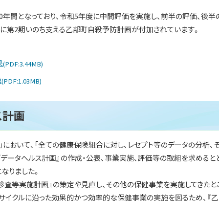
0年間となっており、令和5年度に中間評価を実施し、前半の評価、後半
に第2期いのち支える乙部町自殺予防計画が付加されています。
果
(PDF:3.44MB)
版
(PDF:1.03MB)
ス計画
略」において、「全ての健康保険組合に対し、レセプト等のデータの分析、
データヘルス計画』の作成・公表、事業実施、評価等の取組を求めると
なりました。
診査等実施計画』の策定や見直し、その他の保健事業を実施してきたと
Aサイクルに沿った効果的かつ効率的な保健事業の実施を図るため、『