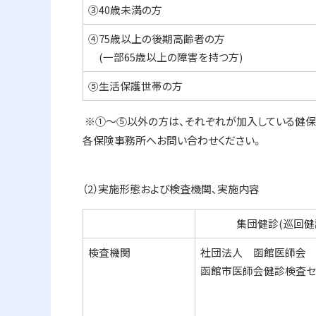
➂40歳未満の方
④75歳以上の後期高齢者の方
(一部65歳以上の障害を持つ方)
⑤生活保護世帯の方
※①～⑤以外の方は、それぞれが加入している健保
各保険事務所へお問い合わせください。
（2）実施形態および検査機関、実施内容
集団健診(巡回健
検査機関
社団法人 函館医師会
函館市医師会健診検査セ