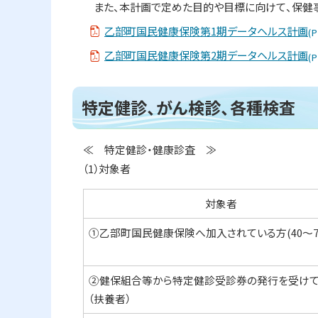
また、本計画で定めた目的や目標に向けて、保健事
乙部町国民健康保険第1期データヘルス計画
(P
乙部町国民健康保険第2期データヘルス計画
(P
ト
特定健診、がん検診、各種検査
ッ
プ
≪ 特定健診・健康診査 ≫
に
（1）対象者
戻
る
対象者
①乙部町国民健康保険へ加入されている方(40～7
②健保組合等から特定健診受診券の発行を受け
（扶養者）