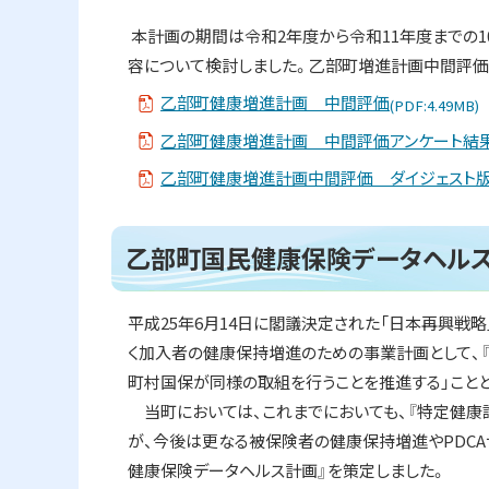
プ
本計画の期間は令和2年度から令和11年度までの1
に
容について検討しました。乙部町増進計画中間評価
戻
る
乙部町健康増進計画 中間評価
(PDF:4.49MB)
乙部町健康増進計画 中間評価アンケート結
乙部町健康増進計画中間評価 ダイジェスト
ト
乙部町国民健康保険データヘル
ッ
プ
平成25年6月14日に閣議決定された「日本再興戦
に
く加入者の健康保持増進のための事業計画として、『
戻
町村国保が同様の取組を行うことを推進する」ことと
る
当町においては、これまでにおいても、『特定健康
が、今後は更なる被保険者の健康保持増進やPDC
健康保険データヘルス計画』を策定しました。