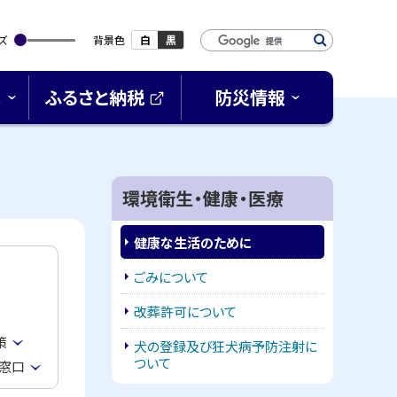
検
ズ
背景色
白
黒
索
キ
ス
ふるさと納税
防災情報
ー
(
ワ
外
ー
部
サ
ド
イ
環境衛生・健康・医療
ト
)
健康な生活のために
ごみについて
改葬許可について
策
犬の登録及び狂犬病予防注射に
ついて
窓口