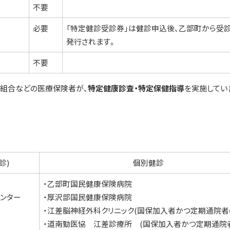
不要
必要
「特定健診受診券」は健診申込後、乙部町から受
発行されます。
不要
組合などの医療保険者が、
特定健康診査・特定保
健指導
を実施してい
診)
個別健診
・乙部町国民健康保険病院
ンター
・厚沢部国民健康保険病院
・江差脳神経外科クリニック(国保加入者かつ定期通院者
・道南勤医協 江差診療所 (国保加入者かつ定期通院