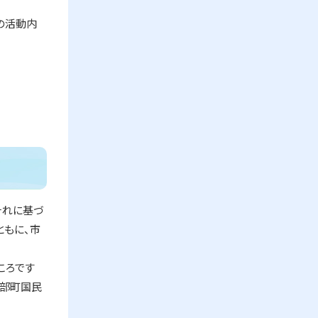
の活動内
それに基づ
ともに、市
ころです
乙部町国民