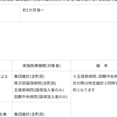
約1か月後～
実施医療機関(対象者)
備 考
による
集団健診(全町民)
※五稜郭病院、函館中央
厚沢部国保病院(全町民)
診の際は特定健診と同時
五稜郭病院(国保加入者のみ)
則となります
函館中央病院(国保加入者のみ)
を兼
集団健診(全町民)