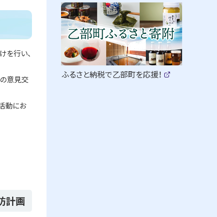
ピ
サ
ッ
イ
ク
ド
けを行い、
ア
・
ッ
（
ふるさと納税で乙部町を応援！
との意見交
新
(
メ
プ
規
外
部
ウ
ニ
サ
活動にお
ィ
イ
ン
ト
ュ
ド
)
ウ
で
ー
開
き
ま
す
）
防計画