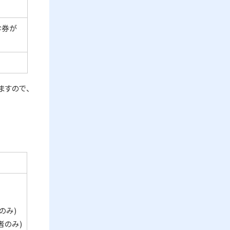
診券が
ますので、
のみ)
者のみ)