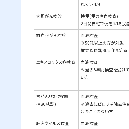
ねています
大腸がん検診
検便(便の潜血検査)
2日間自宅で便を採取し
前立腺がん検診
血液検査
※50歳以上の方が対象
前立腺特異抗原（PSA）値
エキノコックス症検査
血液検査
※過去5年間検査を受け
い方
胃がんリスク検診
血液検査
(ABC検診)
※過去にピロリ菌除去治
けたことのない方
肝炎ウイルス検査
血液検査