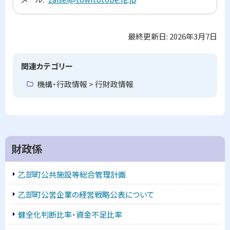
最終更新日:
2026年3月7日
ト
ッ
プ
関連カテゴリー
に
機構・行政情報 > 行財政情報
戻
る
サ
財政係
イ
乙部町公共施設等総合管理計画
ド
乙部町公営企業の経営戦略公表について
・
健全化判断比率・資金不足比率
メ