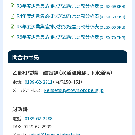
R3年度漁業集落排水施設経営比較分析表
(XLSX:69.8KB)
R4年度漁業集落排水施設経営比較分析表
(XLSX:69.4KB)
R5年度漁業集落排水施設経営比較分析表
(XLSX:69.9KB)
R6年度漁業集落排水施設経営比較分析表
(XLSX:70.7KB)
ト
問合わせ先
ッ
プ
乙部町役場 建設課（水道温泉係、下水道係）
に
電話
0139-62-2311
（内線150・151）
戻
メールアドレス
kensetsu@town.otobe.lg.jp
る
財政課
電話
0139-62-2288
FAX
0139-62-2939
メール
zaisei@town.otobe.lg.jp