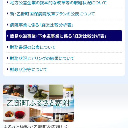
地方公営企業の抜本的な改革等の取組状況について
ニ
新・乙部町国保病院改革プランの公表について
ュ
病院事業に係る「経営比較分析表」
ー
簡易水道事業・下水道事業に係る「経営比較分析表」
財務書類の公表について
財務状況ヒアリングの結果について
財政状況等について
ピ
ッ
ク
ア
ッ
（
ふるさと納税で乙部町を応援！