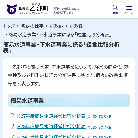
本
文
検索
メニュー
歴史と
北海道乙部町
へ
浪漫あ
トップ
各課の仕事
財政課
財政係
メ
Hokkaido Otobe Town
ふれる
簡易水道事業・下水道事業に係る「経営比較分析表」
ニ
北緯42
簡易水道事業・下水道事業に係る「経営比較分析
ュ
表」
度のま
ー
ち
へ
乙部町の簡易水道・下水道事業について、経営の健全性・効
率性及び老朽化の状況の分析結果に基づき、個々の改善事項
等を公表します。
ペ
ー
簡易水道事業
ジ
内
H27年度簡易水道経営比較分析表
目
(XLSX:70.3KB)
次
H28年度簡易水道経営比較分析表
(XLSX:70.7KB)
簡
易
H29年度簡易水道経営比較分析表
(XLSX:69.3KB)